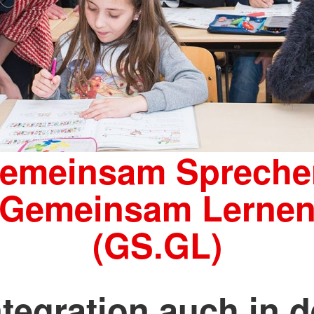
emeinsam Spreche
Gemeinsam Lerne
(GS.GL)
ntegration auch in d