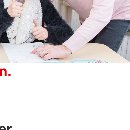
n.
n
er