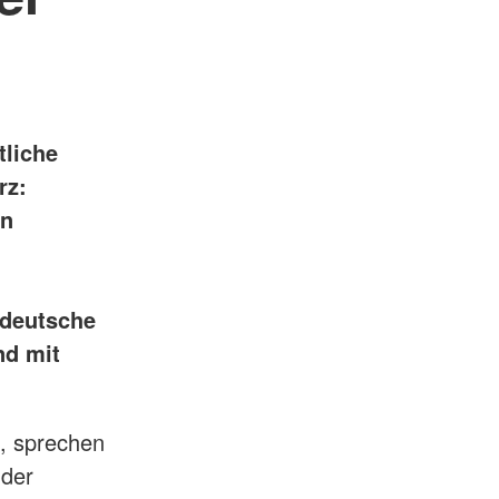
tliche
rz:
en
 deutsche
nd mit
, sprechen
 der