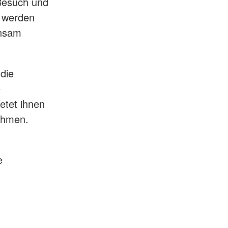
Besuch und
e werden
insam
die
e
etet ihnen
nehmen.
e