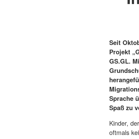
Seit Okto
Projekt „
GS.GL. Mi
Grundschu
herangefüh
Migration
Sprache ü
Spaß zu v
Kinder, de
oftmals ke