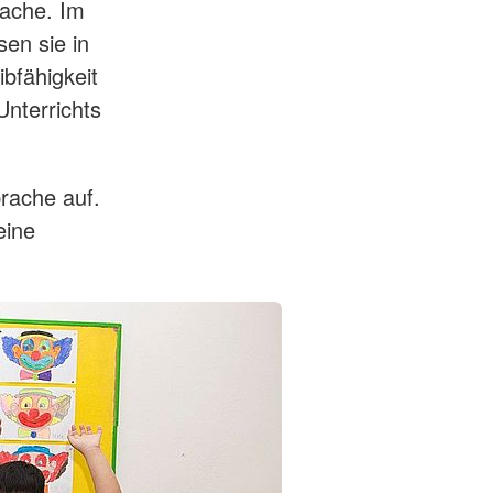
rache. Im
sen sie in
bfähigkeit
nterrichts
rache auf.
eine