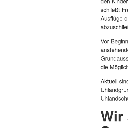
den Kinde
schließt F
Ausflüge 
abzuschlie
Vor Beginn
anstehende
Grundausst
die Möglic
Aktuell si
Uhlandgrun
Uhlandschu
Wir