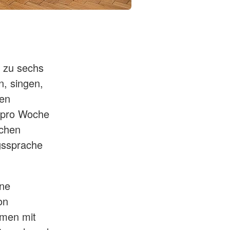
 zu sechs
n, singen,
ren
e pro Woche
schen
gssprache
ene
on
mmen mit