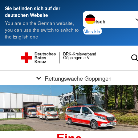
Sie befinden sich auf der
Sprache wechseln zu
deutschen Website
You are on the German website,
you can use the switch to switch to
Alles klar
the English one
DRK-Kreisverband
Göppingen e.V.
Rettungswache Göppingen
Eine