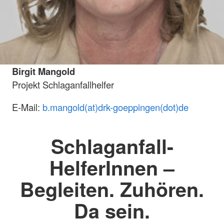
Birgit Mangold
Projekt Schlaganfallhelfer
E-Mail:
b.mangold(at)drk-goeppingen(dot)de
Schlaganfall-
HelferInnen –
Begleiten. Zuhören.
Da sein.