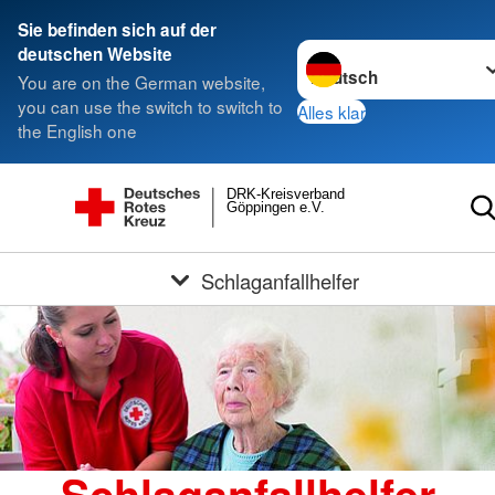
Sie befinden sich auf der
Sprache wechseln zu
deutschen Website
You are on the German website,
you can use the switch to switch to
Alles klar
the English one
DRK-Kreisverband
Göppingen e.V.
Schlaganfallhelfer
Schlaganfallhelfer