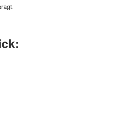
rägt.
ick: