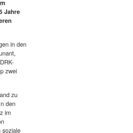
im
5 Jahre
eren
gen in den
unant,
r DRK-
p zwei
band zu
In den
z im
on
 soziale