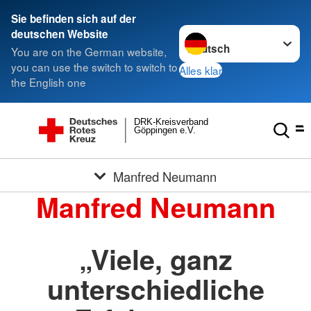
Sie befinden sich auf der
Sprache wechseln zu
deutschen Website
You are on the German website,
you can use the switch to switch to
Alles klar
the English one
DRK-Kreisverband
Göppingen e.V.
Manfred Neumann
Manfred Neumann
„Viele, ganz
unterschiedliche