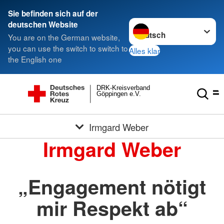
Sie befinden sich auf der
Sprache wechseln zu
deutschen Website
You are on the German website,
you can use the switch to switch to
Alles klar
the English one
DRK-Kreisverband
Göppingen e.V.
Irmgard Weber
Irmgard Weber
„Engagement nötigt
mir Respekt ab“