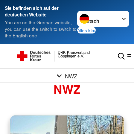
Sie befinden sich auf der
Sprache wechseln zu
deutschen Website
You are on the German website,
you can use the switch to switch to
Alles klar
the English one
DRK-Kreisverband
Göppingen e.V.
NWZ
NWZ