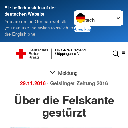
Sie befinden sich auf der
Sprache wechseln zu
deutschen Website
You are on the German website,
you can use the switch to switch to
Alles klar
the English one
DRK-Kreisverband
Göppingen e.V.
Meldung
29.11.2016
· Geislinger Zeitung 2016
Über die Felskante
gestürzt