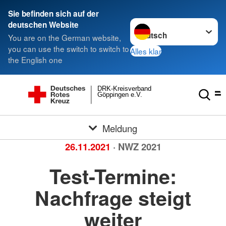
Sie befinden sich auf der
Sprache wechseln zu
deutschen Website
You are on the German website,
you can use the switch to switch to
Alles klar
the English one
DRK-Kreisverband
Göppingen e.V.
Meldung
26.11.2021
· NWZ 2021
Test-Termine:
Nachfrage steigt
weiter