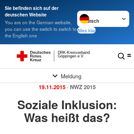
Sie befinden sich auf der
Sprache wechseln zu
deutschen Website
You are on the German website,
you can use the switch to switch to
Alles klar
the English one
DRK-Kreisverband
Göppingen e.V.
Meldung
19.11.2015
· NWZ 2015
Soziale Inklusion:
Was heißt das?