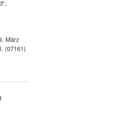
d“,
9. März
l. (07161)
g