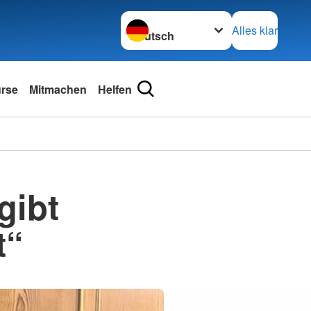
Sprache wechseln zu
Alles klar
urse
Mitmachen
Helfen
gibt
t“