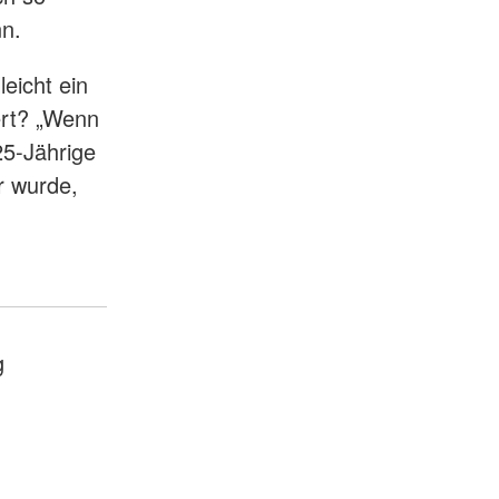
n.
leicht ein
rt? „Wenn
25-Jährige
r wurde,
g