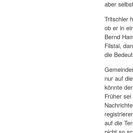
aber selbst
Tritschler 
ob er in ei
Bernd Ham
Filstal, d
die Bedeut
Gemeindera
nur auf di
könnte de
Früher sei
Nachrichte
registriere
auf die Te
nicht so s