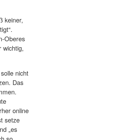
ß keiner,
igt“.
en-Oberes
 wichtig,
olle nicht
tzen. Das
ommen.
ute
rher online
st setze
und „es
ch so