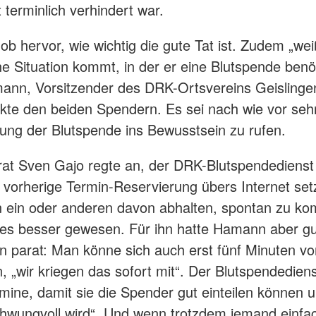
 terminlich verhindert war.
hob hervor, wie wichtig die gute Tat ist. Zudem „wei
ne Situation kommt, in der er eine Blutspende benöt
ann, Vorsitzender des DRK-Ortsvereins Geisling
ankte den beiden Spendern. Es sei nach wie vor sehr
ung der Blutspende ins Bewusstsein zu rufen.
t Sven Gajo regte an, der DRK-Blutspendedienst s
e vorherige Termin-Reservierung übers Internet se
n ein oder anderen davon abhalten, spontan zu k
 es besser gewesen. Für ihn hatte Hamann aber g
n parat: Man könne sich auch erst fünf Minuten vo
n, „wir kriegen das sofort mit“. Der Blutspendedien
rmine, damit sie die Spender gut einteilen können 
chwungvoll wird“. Und wenn trotzdem jemand einfa