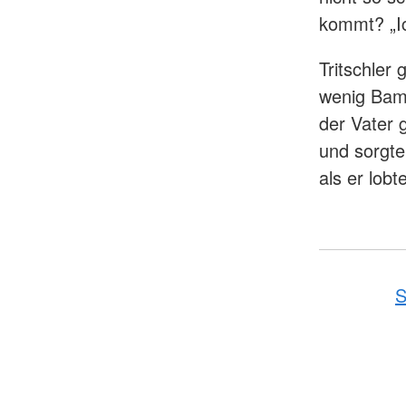
kommt? „I
Tritschler 
wenig Bam
der Vater 
und sorgte
als er lob
S