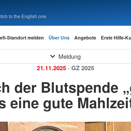
tch to the English one
efi-Standort melden
Über Uns
Angebote
Erste Hilfe-K
Meldung
21.11.2025
· GZ 2025
h der Blutspende „
s eine gute Mahlzei