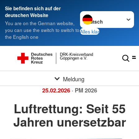
Sie befinden sich auf der
Sprache wechseln zu
deutschen Website
You are on the German website,
you can use the switch to switch to
Alles klar
the English one
DRK-Kreisverband
Göppingen e.V.
Meldung
25.02.2026
· PM 2026
Luftrettung: Seit 55
Jahren unersetzbar