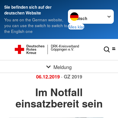
Sie befinden sich auf der
Sprache wechseln zu
deutschen Website
You are on the German website,
you can use the switch to switch to
Alles klar
the English one
DRK-Kreisverband
Göppingen e.V.
Meldung
06.12.2019
· GZ 2019
Im Notfall
einsatzbereit sein