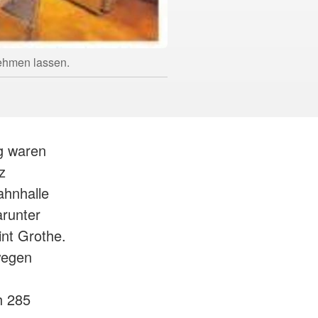
bnehmen lassen.
ag waren
z
ahnhalle
runter
int Grothe.
wegen
h 285