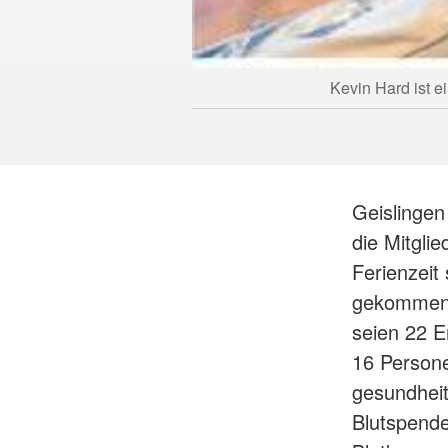
Kevin Hard ist e
Geislingen
die Mitgli
Ferienzeit
gekommen,
seien 22 E
16 Person
gesundheit
Blutspend