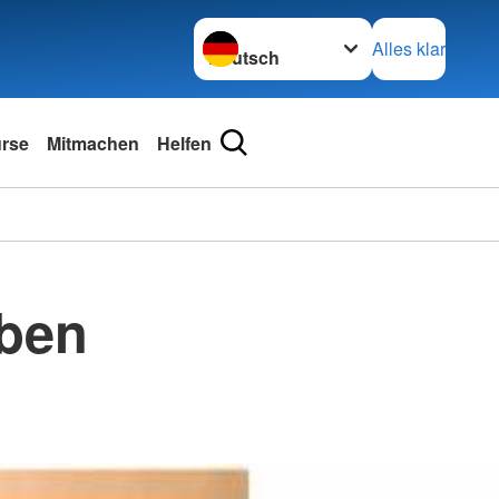
Sprache wechseln zu
Alles klar
urse
Mitmachen
Helfen
ben