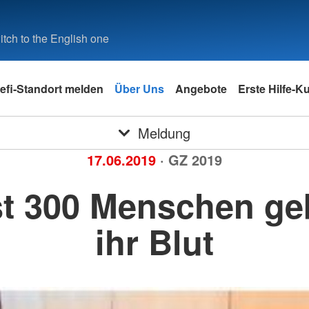
tch to the English one
efi-Standort melden
Über Uns
Angebote
Erste Hilfe-K
Meldung
17.06.2019
· GZ 2019
st 300 Menschen ge
ihr Blut