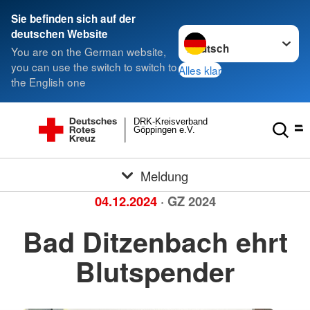
Sie befinden sich auf der
Sprache wechseln zu
deutschen Website
You are on the German website,
you can use the switch to switch to
Alles klar
the English one
DRK-Kreisverband
Göppingen e.V.
Meldung
04.12.2024
· GZ 2024
Bad Ditzenbach ehrt
Blutspender