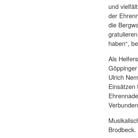
und vielfä
der Ehrenn
die Bergwa
gratuliere
haben“, be
Als Helfer
Göppinger
Ulrich Nem
Einsätzen 
Ehrennadel
Verbundenh
Musikalisc
Brodbeck.