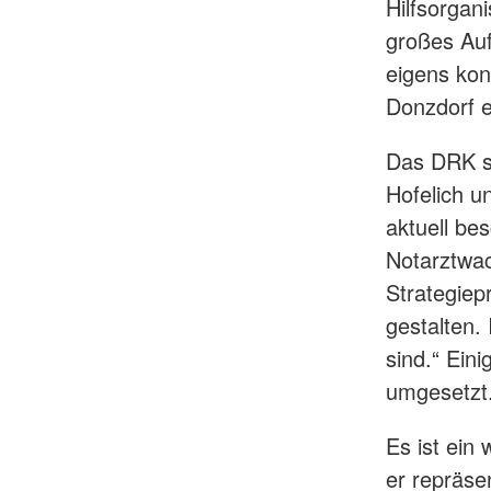
Hilfsorgan
großes Auf
eigens kon
Donzdorf 
Das DRK st
Hofelich u
aktuell be
Notarztwac
Strategiep
gestalten.
sind.“ Ein
umgesetzt
Es ist ein
er repräse