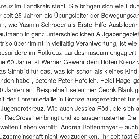
reuz im Landkreis steht. Sie bringen sich wie Edu
r seit 25 Jahren als Übungsleiter der Bewegungsa
in, wie Yasmin Schröder als Erste-Hilfe-Ausbilderin
autmann in ganz unterschiedlichen Aufgabengebie
triso übernimmt in vielfältig Verantwortung, ist wie
besondere im Rotkreuz-Landesmuseum engagiert.
che 60 Jahre ist Werner Gewehr dem Roten Kreuz 
das Sinnbild für das, was ich schon als kleines Kin
den habe“, betonte Peter Hofelich. Heidi Hagel 
0 Jahren an. Beispielhaft seien hier Cedrik Blank 
it der Ehrenmedaille in Bronze ausgezeichnet für 
 Jugendrotkreuz. Wie auch Jessica Rödl, die sich a
„RecCross“ einbringt und so ausgemusterter Dien
weiten Leben verhilft. Andrea Boffenmayer – auch 
uzgemeinschaft nicht wegzudenken. Ihr seit fast 5