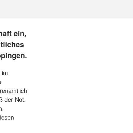
aft ein,
tliches
pingen.
 im
e
hrenamtlich
ß der Not.
h,
diesen