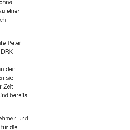
 ohne
zu einer
ach
te Peter
s DRK
an den
en sie
 Zeit
ind bereits
rnehmen und
für die