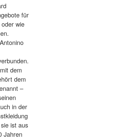
ard
ngebote für
 oder wie
ten.
 Antonino
verbunden.
d mit dem
gehört dem
genannt –
seinen
uch in der
stkleidung
sie ist aus
0 Jahren