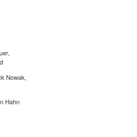
uer,
ld
ick Nowak,
tin Hahn