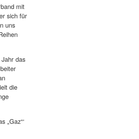
rband mit
r sich für
en uns
 Reihen
 Jahr das
beiter
an
elt die
enge
as „Gaz“‘