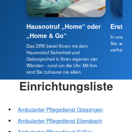
Erste H
Hausnotruf „Home“ oder
„Home & Go“
In unseren
Sie, wie Si
Das DRK bietet Ihnen mit dem
verhalten 
Hausnotruf Sicherheit und
Geborgenheit in Ihren eigenen vier
Wänden - rund um die Uhr. Mit ihm
sind Sie zuhause nie allein.
Einrichtungsliste
Ambulanter Pflegedienst Göppingen
Ambulanter Pflegedienst Ebersbach
Ambulanter Pflegedienst Süßen