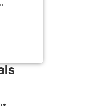
en
als
reis