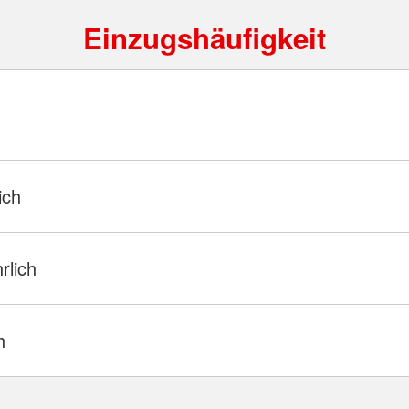
Einzugshäufigkeit
ich
hrlich
h