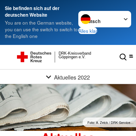
Sie befinden sich auf der
Sprache wechseln zu
deutschen Website
You are on the German website,
you can use the switch to switch to
Alles klar
the English one
DRK-Kreisverband
Göppingen e.V.
Aktuelles 2022
Foto: A. Zelck / DRK-Service…